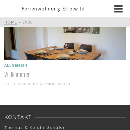
Ferienwohnung Eifelwild
HOME
»
2020
ALLGEMEIN
Willkommen
29. JULI 2020
BY
ADMINFEWO20
KONTAKT
Thomas & Kerstin Schäfer