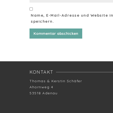
Name, E-Mail-Adresse und Website 
speichern.
KONTAKT
Thomas & Kerstin Schäfer
Ahornweg 4
53518 Adenau